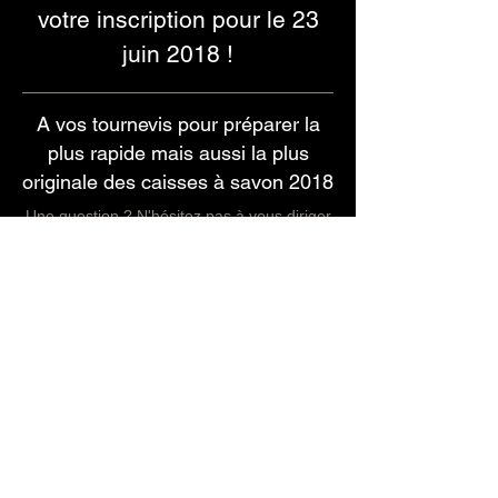
votre inscription pour le 23
juin 2018 !
A vos tournevis pour préparer la
plus rapide mais aussi la plus
originale des caisses à savon 2018
Une question ? N'hésitez pas à vous diriger
vers notre page contact
NOUS CONTACTER
SIGNATURE FRISSONS
Parc Esprit 1 - Rue Michael Faraday
18000 BOURGES
contact@descente-infernale.com
©
2015 - 2025
. Création et gestion par SIGNATURE FRISSONS en
collaboration avec Avaricum & la Ville de BOURGES