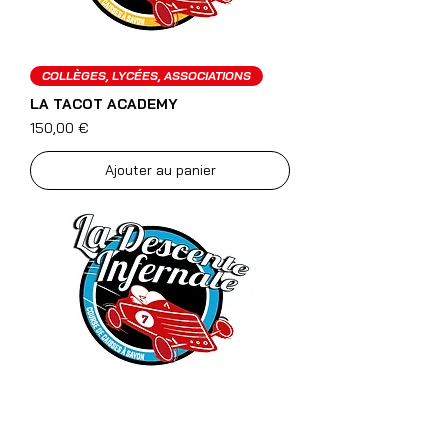
COLLÈGES, LYCÉES, ASSOCIATIONS
LA TACOT ACADEMY
Prix
150,00 €
Ajouter au panier
ENTREPRISES
DÉFI ENTREPRISES