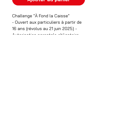
Challenge "À Fond la Caisse"
- Ouvert aux particuliers à partir de
16 ans (révolus au 21 juin 2025) -
Autorisation parentale obligatoire
pour les mineurs - Attention, hors
entreprises
Prix pour l'engagement d'une équipe
La somme de 80€ représente une
caution qui vous sera restituée à la
fin de l'évènement.
NOUS CONTACTER
SIGNATURE FRISSONS
Parc Esprit 1 - Rue Michael Faraday
18000 BOURGES
contact@descente-infernale.com